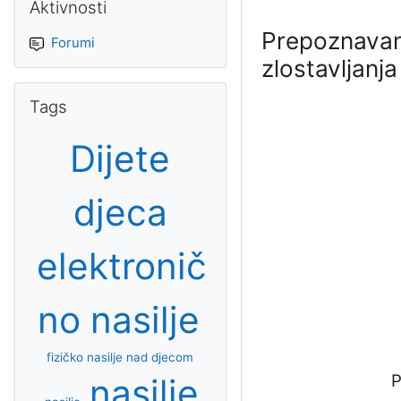
Aktivnosti
Prepoznavan
Forumi
zlostavljanja
Preskoči Tags
Tags
Dijete
djeca
elektronič
no nasilje
fizičko nasilje nad djecom
P
nasilje