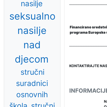
nasilje
______________________
seksualno
nasilje
Financirano sredst
programa Europske u
nad
______________________
djecom
KONTAKTIRAJTE NAS:
stručni
suradnici
INFORMACIJ
osnovnih
N
škola
stručni
O