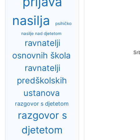
prijava
nasilja
psihičko
nasilje nad djetetom
ravnatelji
Sr
osnovnih škola
ravnatelji
predškolskih
ustanova
razgovor s djetetom
razgovor s
djetetom