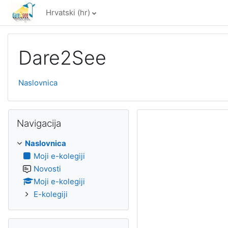
Preskoči na sadržaj
Hrvatski ‎(hr)‎
Dare2See
Naslovnica
Preskoči Navigacija
Navigacija
Naslovnica
Moji e-kolegiji
Novosti
Moji e-kolegiji
E-kolegiji
Preskoči Aktivnosti