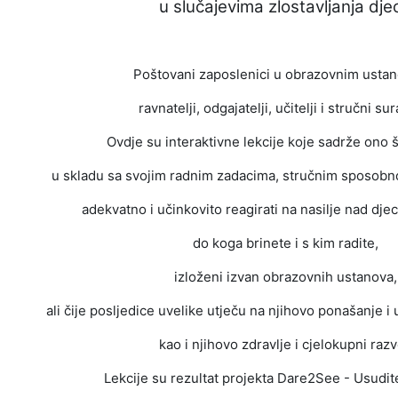
u slučajevima zlostavljanja dje
Poštovani zaposlenici u obrazovnim usta
ravnatelji, odgajatelji, učitelji i stručni su
Ovdje su interaktivne lekcije koje sadrže ono š
u skladu sa svojim radnim zadacima, stručnim sposobn
adekvatno i učinkovito reagirati na nasilje nad dj
do koga brinete i s kim radite,
izloženi izvan obrazovnih ustanova,
ali čije posljedice uvelike utječu na njihovo ponašanje i 
kao i njihovo zdravlje i cjelokupni razv
Lekcije su rezultat projekta Dare2See - Usudite