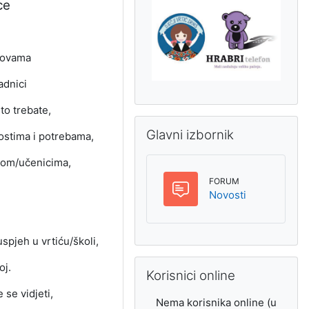
ce
novama
radnici
to trebate,
Preskoči Glavni izbornik
Glavni izbornik
ostima i potrebama,
ecom/učenicima,
FORUM
Forum
Novosti
uspjeh u vrtiću/školi,
Preskoči Korisnici online
oj.
Korisnici online
 se vidjeti,
Nema korisnika online (u