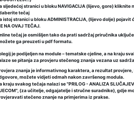
a sljedećoj stranici u bloku NAVIGACIJA (lijevo, gore) kliknite n
daberite tečaj
a istoj stranici u bloku ADMINISTRACIJA, (lijevo dolje) pojavit 
E NA OVAJ TEČAJ.
nline tečaj je osmišljen tako da prati sadržaj priručnika uključ
 možete ga preuzeti u pdf formatu.
olegij je podijeljen na module – tematske cjeline, a na kraju s
alaze se pitanja za provjeru stečenog znanja vezana uz sadrža
rovjera znanja je informativnog karaktera, a rezultat provjere, 
dgovore, možete vidjeti odmah nakon završenog modula.
a kraju svakog tečaja nalazi se "PRILOG - ANALIZA SLUČAJ
JECOM", (za učitelje, odgajatelje i stručne suradnike), gdje mo
rovjeravati stečeno znanje na primjerima iz prakse.