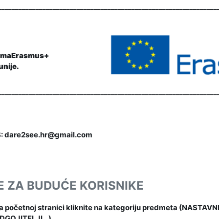
________________________________________________________________
vimaErasmus+
nije.
________________________________________________________________
 dare2see.hr@gmail.com
E ZA BUDUĆE KORISNIKE
a početnoj stranici kliknite na kategoriju predmeta (NASTAVNI
DGOJITELJI...)