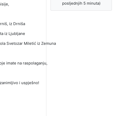
posljednjih 5 minuta)
sije,
rniš, iz Drniša
ta iz Ljubljane
ola Svetozar Miletić iz Zemuna
oje imate na raspolaganju,
animljivo i uspješno!