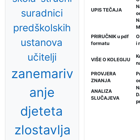
N
suradnici
UPIS TEČAJA
o
N
predškolskih
M
PRIRUČNIK u pdf
O
ustanova
formatu
i
učitelji
K
VIŠE O KOLEGIJU
n
zanemariv
PROVJERA
P
ZNANJA
o
anje
N
ANALIZA
D
SLUČAJEVA
p
djeteta
zlostavlja