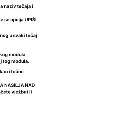
a naziv tečaja i
će se opcija UPIŠI
enog u svaki tečaj
vakog modula
j tog modula.
kao i točne
EVA NASILJA NAD
žete vježbati i